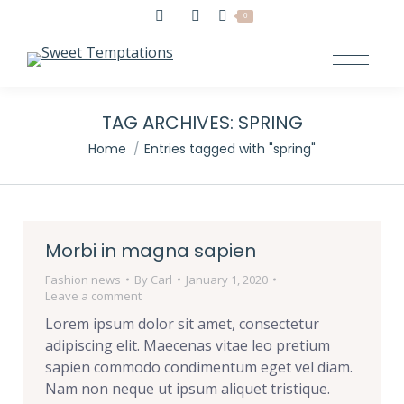
Search:
0
TAG ARCHIVES:
SPRING
You are here:
Home
Entries tagged with "spring"
Morbi in magna sapien
Fashion news
By
Carl
January 1, 2020
Leave a comment
Lorem ipsum dolor sit amet, consectetur
adipiscing elit. Maecenas vitae leo pretium
sapien commodo condimentum eget vel diam.
Nam non neque ut ipsum aliquet tristique.